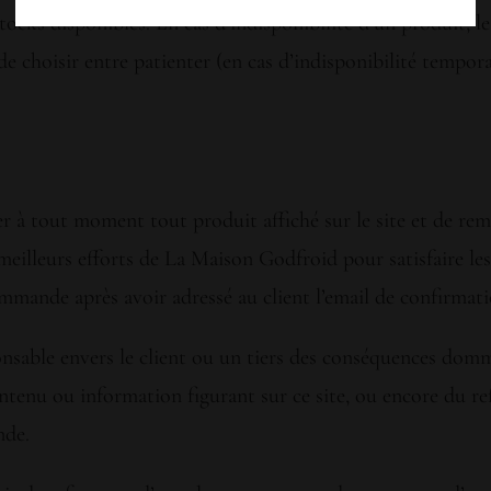
stocks disponibles. En cas d’indisponibilité d’un produit, 
té de choisir entre patienter (en cas d’indisponibilité temp
er à tout moment tout produit affiché sur le site et de r
eilleurs efforts de La Maison Godfroid pour satisfaire les a
ommande après avoir adressé au client l’email de confirma
nsable envers le client ou un tiers des conséquences domm
tenu ou information figurant sur ce site, ou encore du re
nde.