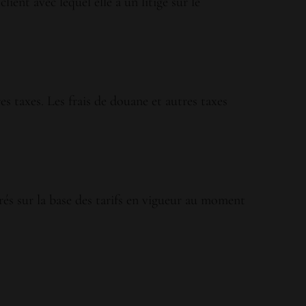
nt avec lequel elle a un litige sur le
s taxes. Les frais de douane et autres taxes
rés sur la base des tarifs en vigueur au moment