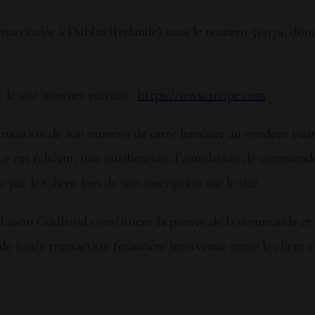
triculée à Dublin (Irelande) sous le numéro 513174, dont l
 le site internet suivant :
https://www.stripe.com
nication de son numéro de carte bancaire au vendeur vaut
e cas échéant, une notification d’annulation de commande
par le Client lors de son inscription sur le site.
Maison Godfroid constituent la preuve de la commande et 
e toute transaction financière intervenue entre le client