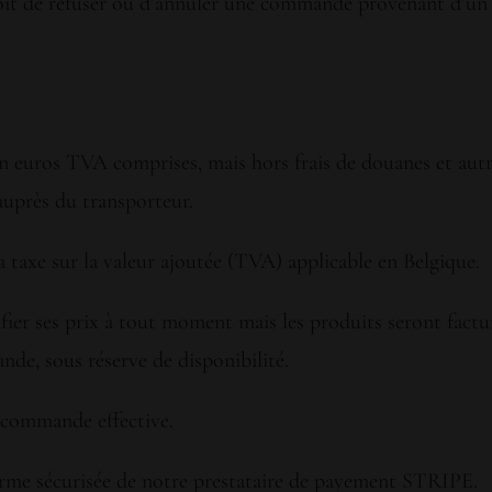
t de refuser ou d’annuler une commande provenant d’un clie
en euros TVA comprises, mais hors frais de douanes et autre
 auprès du transporteur.
la taxe sur la valeur ajoutée (TVA) applicable en Belgique.
ier ses prix à tout moment mais les produits seront factu
de, sous réserve de disponibilité.
 commande effective.
forme sécurisée de notre prestataire de payement STRIPE.