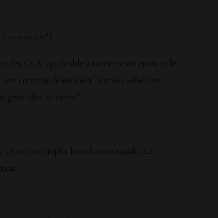
a “commande”).
n des CGV applicable à toute vente étant celle
 une commande requiert l’entière adhésion
ns générales de vente”.
é de 18 ans accomplis lors de commande. Le
teur.